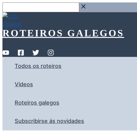
Ir
Buscar
ao
…
contido
ROTEIROS GALEGOS
Todos os roteiros
Vídeos
Roteiros galegos
Subscribirse ás novidades