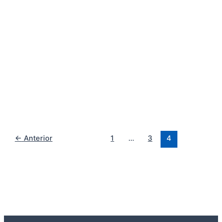
←
Anterior
1
…
3
4