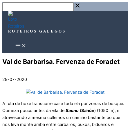
Ir
Buscar
ao
…
contido
ROTEIROS GALEGOS
Val de Barbarisa. Fervenza de Foradet
29-07-2020
A ruta de hoxe transcorre case toda ela por zonas de bosque.
Comeza pouco antes da vila de
Saunc
(
Sahún
) (1050 m), e
atravesando a mesma collemos un camiño bastante bo que
nos leva monte arriba entre carballos, buxos, bidueiros e