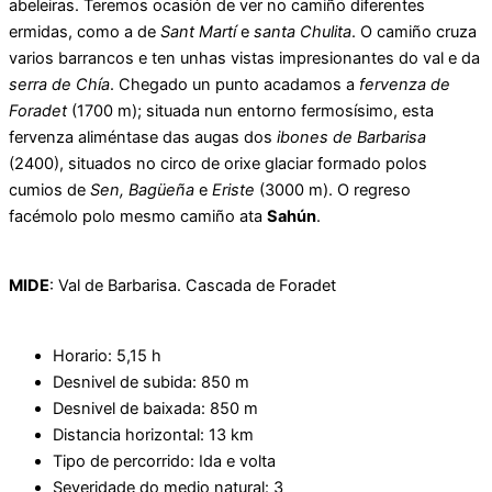
abeleiras. Teremos ocasión de ver no camiño diferentes
ermidas, como a de
Sant Martí
e
santa Chulita
. O camiño cruza
varios barrancos e ten unhas vistas impresionantes do val e da
serra de Chía
. Chegado un punto acadamos a
fervenza de
Foradet
(1700 m); situada nun entorno fermosísimo, esta
fervenza aliméntase das augas dos
ibones de Barbarisa
(2400), situados no circo de orixe glaciar formado polos
cumios de
Sen, Bagüeña
e
Eriste
(3000 m). O regreso
facémolo polo mesmo camiño ata
Sahún
.
MIDE
: Val de Barbarisa. Cascada de Foradet
Horario: 5,15 h
Desnivel de subida: 850 m
Desnivel de baixada: 850 m
Distancia horizontal: 13 km
Tipo de percorrido: Ida e volta
Severidade do medio natural: 3