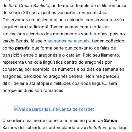
de
Sant Chuan Bautista
, un fermoso templo de estilo románico
do século XII con algunhas variacións renacentistas.
Observamos un núcleo moi ben coidado, conservando a súa
arquitectura tradicional. Tamén vemos como todas as
indicacións e lendas dos monumentos son bilingües, pois no
val de Benás
, fálase o
aragonés benasqués
, tamén coñecido
como
patués
, que forma parte dun conxunto de falas de
transición entre o aragonés e o catalán. Polo seu illamento,
representa una xoia lingüística dentro do aragonés por
conservar, por exemplo, os números e os días da semana en
aragonés, perdidos no aragonés xeneral. Non me pareceu
difícil de ler e ata atopei similitudes coa nosa lingua… será
porque as dúas son romances.
O sendeiro realmente comeza no mesmo pobo de
Sahún
.
Saimos del subindo e contemplando o
val de Sahún
, para logo