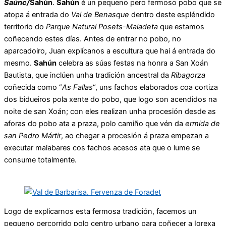
Saúnc/
Sahún
.
Sahún
é un pequeno pero fermoso pobo que se
atopa á entrada do
Val de Benasque
dentro deste espléndido
territorio do
Parque Natural Posets-Maladeta
que estamos
coñecendo estes días. Antes de entrar no pobo, no
aparcadoiro, Juan explícanos a escultura que hai á entrada do
mesmo.
Sahún
celebra as súas festas na honra a San Xoán
Bautista, que inclúen unha tradición ancestral da
Ribagorza
coñecida como “
As Fallas
“, uns fachos elaborados coa cortiza
dos bidueiros pola xente do pobo, que logo son acendidos na
noite de san Xoán; con eles realizan unha procesión desde as
aforas do pobo ata a praza, polo camiño que vén da
ermida de
san Pedro Mártir
, ao chegar a procesión á praza empezan a
executar malabares cos fachos acesos ata que o lume se
consume totalmente.
Logo de explicarnos esta fermosa tradición, facemos un
pequeno percorrido polo centro urbano para coñecer a Igrexa