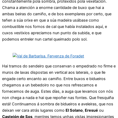
constantemente pola sombra, protexidos pola vexetación.
Chama a atención a enorme cantidade de buxo que hai a
ambas beiras do camiño, e de bos exemplares por certo, que
teñen a súa orixe en que a súa madeira usábase como
combustible nos fornos de cal que había instalados aquí, e
cuxos vestixios apreciamos nun punto da subida, e que
podemos entreler nun cartel queimado polo sol.
Hai tramos do sendeiro que conservan o empedrado no firme e
muros de laxas dispostas en vertical aos laterais, o que lle
engade certo encanto ao camiño. Entre buxos e bidueiros
chegamos a un bebedoiro no que nos refrescamos e
fornecemos de auga. Estes días, a auga que levamos con nós
non chega a nada e hai que repoñer nas fontes. Que fresquiña
está! Continuamos á sombra de bidueiros e aveleiras, que nos
deixan ver cara atrás lugares como
El Solano
,
Eresué
ou
Castejón de Sos
, mentres temos unhas vistas impresionantes