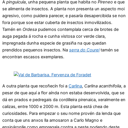
A
pinguicula
, unha pequena planta que habita no
Pireneo
e que
se alimenta de insectos. A planta non presenta un aspecto moi
agresivo, como puidera parecer, e pasaría desapercibida se non
fora porque soe estar cuberta de insectos inmovilizados.
Tamén en
Ordesa
pudemos contemplala cerca de brotes de
auga pegada á rocha e cunha vistosa cor verde clara,
impregnada dunha especie de grasiña na que quedan
prendidos pequenos insectos. Na
serra do Courel
tamén se
encontran escasos exemplares.
A outra planta que recoñecín foi a
Carlina
,
Carlina acanthifolia
, a
pesar de que aquí a flor aínda non estaba desenvolvida, que se
dá en prados e pedregais da cordilleira pirenaica, xeralmente en
calizas, entre 1000 e 2000 m. Esta planta está chea de
curiosidades. Para empezar o seu nome provén da lenda que
conta que uns anxos lla amosaron a Carlo Magno e
ensináronlle como empregala contra a peste podendo deste