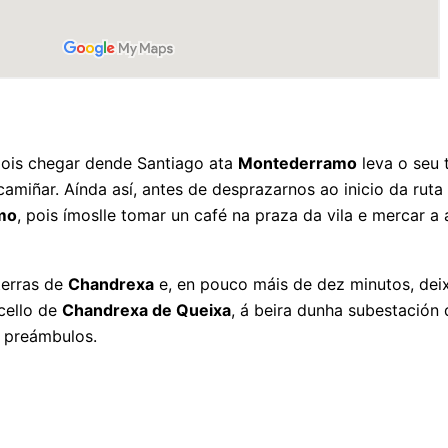
ois chegar dende Santiago ata
Montederramo
leva o seu 
camiñar. Aínda así, antes de desprazarnos ao inicio da rut
mo
, pois ímoslle tomar un café na praza da vila e mercar 
terras de
Chandrexa
e, en pouco máis de dez minutos, dei
cello de
Chandrexa de Queixa
, á beira dunha subestación
s preámbulos.