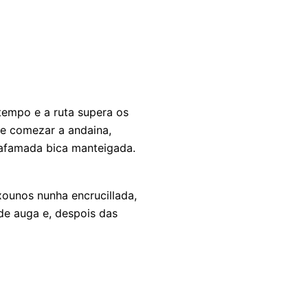
tempo e a ruta supera os
a e comezar a andaina,
a afamada bica manteigada.
xounos nunha encrucillada,
 de auga e, despois das