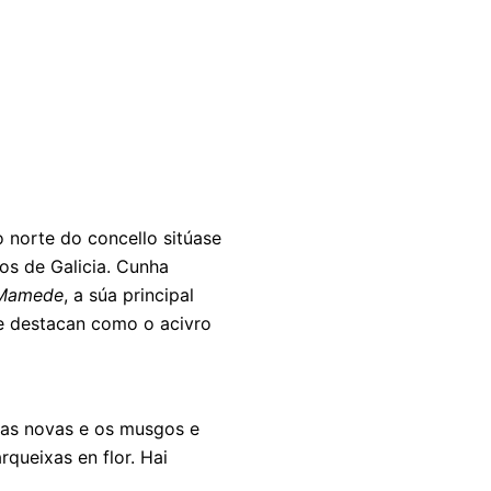
o norte do concello sitúase
ros de Galicia. Cunha
 Mamede
, a súa principal
ue destacan como o acivro
llas novas e os musgos e
queixas en flor. Hai