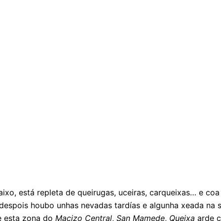
xo, está repleta de queirugas, uceiras, carqueixas… e co
 despois houbo unhas nevadas tardías e algunha xeada na 
e esta zona do
Macizo Central
,
San Mamede
,
Queixa
arde c