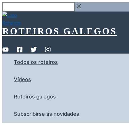
Ir
Buscar
ao
…
contido
ROTEIROS GALEGOS
Todos os roteiros
Vídeos
Roteiros galegos
Subscribirse ás novidades