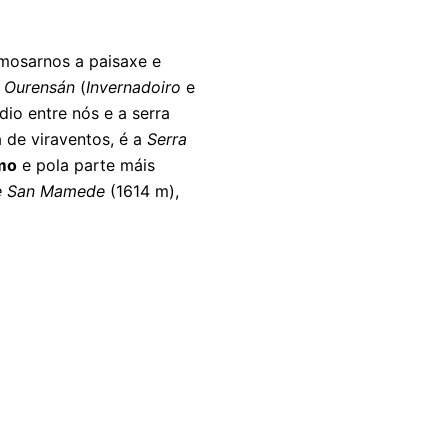
mosarnos a paisaxe e
l Ourensán
(
Invernadoiro
e
dio entre nós e a serra
 de viraventos, é a
Serra
mo
e pola parte máis
e San Mamede
(1614 m),