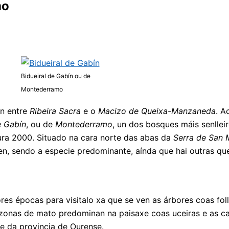
mo
Bidueiral de Gabín ou de
Montederramo
ón entre
Ribeira Sacra
e o
Macizo de Queixa-Manzaneda
. A
e Gabín
, ou de
Montederramo
, un dos bosques máis senllei
ura 2000. Situado na cara norte das abas da
Serra de San
ten, sendo a especie predominante, aínda que hai outras q
es épocas para visitalo xa que se ven as árbores coas fo
onas de mato predominan na paisaxe coas uceiras e as car
e da provincia de Ourense.