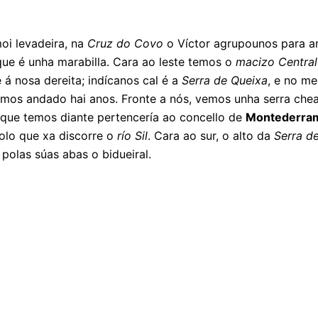
oi levadeira, na
Cruz do Covo
o Víctor agrupounos para a
ue é unha marabilla. Cara ao leste temos o
macizo Centra
 á nosa dereita; indícanos cal é a
Serra de Queixa
, e no me
mos andado hai anos. Fronte a nós, vemos unha serra chea
 que temos diante pertencería ao concello de
Montederra
polo que xa discorre o
río Sil
. Cara ao sur, o alto da
Serra d
olas súas abas o bidueiral.