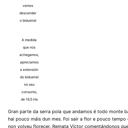
vemos
descender
o bidueiral
A medida
que nos
achegamos,
apreciamos
a extensión
do bidueiral
no seu
conxunto,
de 19,5 Ha
Gran parte da serra pola que andamos é todo monte bai
hai pouco máis dun mes. Foi sair a flor e pouco tempo
non volveu florecer. Remata Víctor comentándonos qu