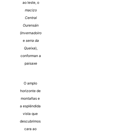
ao leste, o
macizo
Central
Ourensán
(
Invernadoiro
e
serra da
Queixa
),
conforman a
paisaxe
O amplo
horizonte de
montañas e
a espléndida
vista que
descubrimos
cara ao