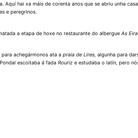
ia. Aquí hai xa máis de corenta anos que se abriu unha cas
es e peregrinos.
matada a etapa de hoxe no restaurante do albergue
As Eira
para achegármonos ata a
praia de Lires,
algunha para dar
Pondal escoitaba á fada
Rouriz
e estudaba o latín
,
pero nós
!