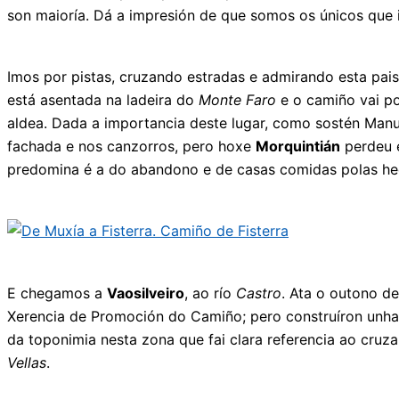
son maioría. Dá a impresión de que somos os únicos que
Imos por pistas, cruzando estradas e admirando esta pai
está asentada na ladeira do
Monte Faro
e o camiño vai po
aldea. Dada a importancia deste lugar, como sostén Manue
fachada e nos canzorros, pero hoxe
Morquintián
perdeu e
predomina é a do abandono e de casas comidas polas h
E chegamos a
Vaosilveiro
, ao río
Castro
. Ata o outono d
Xerencia de Promoción do Camiño; pero construíron unha p
da toponimia nesta zona que fai clara referencia ao cr
Vellas
.