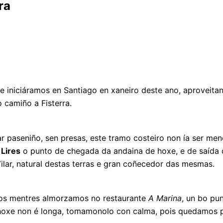
ra
e iniciáramos en Santiago en xaneiro deste ano, aproveit
 camiño a Fisterra.
 paseniño, sen presas, este tramo costeiro non ía ser me
n
Lires
o punto de chegada da andaina de hoxe, e de saída d
lar, natural destas terras e gran coñecedor das mesmas.
ros mentres almorzamos no restaurante
A Marina
, un bo pu
hoxe non é longa, tomamonolo con calma, pois quedamos p