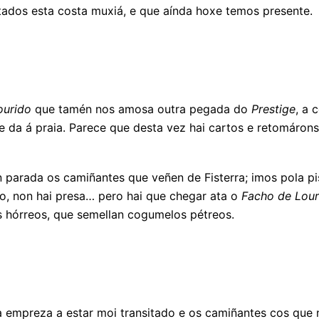
tados esta costa muxiá, e que aínda hoxe temos presente.
ourido
que tamén nos amosa outra pegada do
Prestige
, a 
 da á praia. Parece que desta vez hai cartos e retomáronse
n parada os camiñantes que veñen de Fisterra; imos pola p
ño, non hai presa… pero hai que chegar ata o
Facho de Lour
s hórreos, que semellan cogumelos pétreos.
 empreza a estar moi transitado e os camiñantes cos que