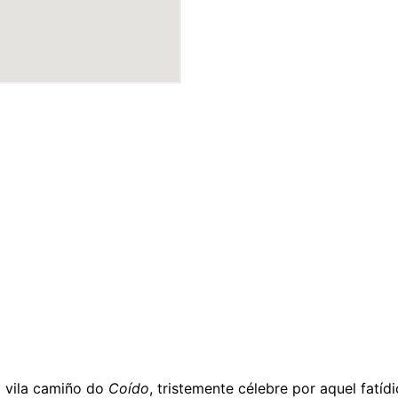
a vila camiño do
Coído
, tristemente célebre por aquel fatíd