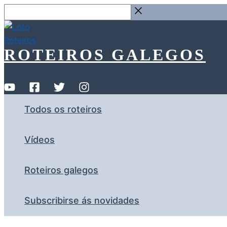
Ir
Buscar
ao
…
contido
ROTEIROS GALEGOS
Todos os roteiros
Vídeos
Roteiros galegos
Subscribirse ás novidades