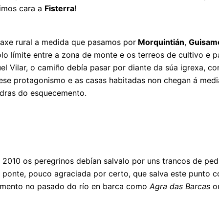
 imos cara a
Fisterra
!
saxe rural a medida que pasamos por
Morquintián
,
Guisam
lo límite entre a zona de monte e os terreos de cultivo e 
l Vilar, o camiño debía pasar por diante da súa igrexa, c
se protagonismo e as casas habitadas non chegan á medi
edras do esquecemento.
e 2010 os peregrinos debían salvalo por uns trancos de pe
onte, pouco agraciada por certo, que salva este punto con
uzamento no pasado do río en barca como
Agra das Barcas
o