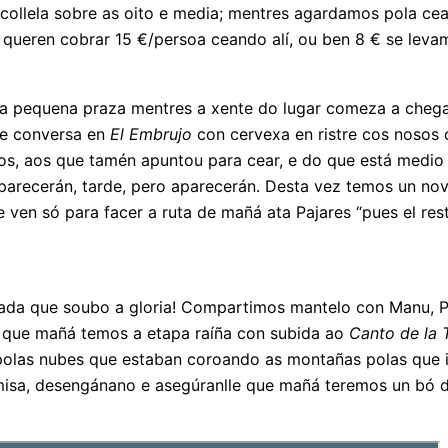
ecollela sobre as oito e media; mentres agardamos pola cea,
eren cobrar 15 €/persoa ceando alí, ou ben 8 € se levam
na pequena praza mentres a xente do lugar comeza a cheg
de conversa en
El Embrujo
con cervexa en ristre cos nosos
s, aos que tamén apuntou para cear, e do que está medio 
aparecerán, tarde, pero aparecerán. Desta vez temos un no
ven só para facer a ruta de mañá ata Pajares “pues el rest
ada que soubo a gloria! Compartimos mantelo con Manu, Pe
ar que mañá temos a etapa raíña con subida ao
Canto de la 
o polas nubes que estaban coroando as montañas polas que
misa, desengánano e asegúranlle que mañá teremos un bó d