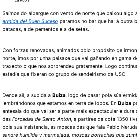
La Robla
Saímos do albergue con vento de norte que baixou algo as
ermida del Buen Suceso
paramos no bar que hai á outra b
patacas, a de pementos e a de setas.
Con forzas renovadas, animados polo propósito de írmono
norte, imos por unha paisaxe que vai gañando en gama de
traxecto o que nos sorprendeu gratamente. Logo contin
estadía que fixeran co grupo de sendeirismo da USC.
Dende alí, a subida a
Buiza
, logo de pasar pola súa ermi
lembrándonos que estamos en terra de lobos. En
Buiza
pa
antesala do que vai ser a parte máis espectacular e dura
das
Forcadas de Santo Antón
,
a partires da cota 1350 ti
pola súa insistencia, ás moscas das que fala Pablo Neru
sangre humilde y mermelada, moscas borrachas que zumba