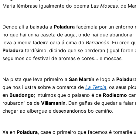
María lémbrase igualmente do poema
Las Moscas,
de Mac
Dende alí a baixada a
Poladura
facémola por un entorno e
no que hai unha caseta de auga, onde hai que abandonar
leva a media ladeira cara á cima do
Barrancón
. Eu creo q
Poladura
tardísimo, dicindo que se perderan (igual foron
seguimos co festival de aromas e cores… e moscas.
Na pista que leva primeiro a
San Martín
e logo a
Poladur
que nos ilustra sobre a comarca de
La Tercia
, os seus pi
en
Busdongo
; intuimos que o paisano é de
Rodiezmo
can
roubaron” os de
Villamanín
. Dan gañas de quedar a falar
chegar ao albergue e desexándonos bo camiño.
Xa en
Poladura
, case o primeiro que facemos é tomarlle