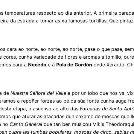
 temperaturas respecto ao día anterior. A primeira parada
eira da estrada a tomar as xa famosas tortillas. Que pint
s cara ao norte, ao norte, ao norte, pase o que pase, se
 cores, cunha variedade de flores e aromas a tomillo, ou
uamos cara a
Nocedo
e á
Pola de Gordón
onde Xerardo, Chu
da de
Nuestra Señora del Valle
e por un lobo que nos vai vi
ramos a repoñer forzas ao pé da súa fonte cunha auga fr
 desta etapa, o ascenso ao alto das
Forcadas de Santo Ant
vemos que aturar as atacadas dun enxame de moscas que lle
da no
Canto General
que tan ben musicou Mikis Theodoraqu
n cubre las tumbas populares, moscas de circo, sabias mo