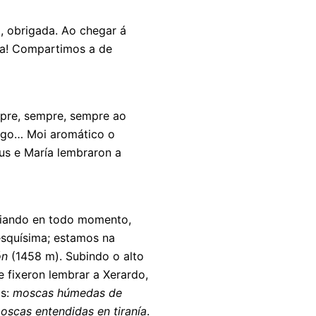
, obrigada. Ao chegar á
aza! Compartimos a de
mpre, sempre, sempre ao
rego… Moi aromático o
s e María lembraron a
xiando en todo momento,
esquísima; estamos na
ón
(1458 m). Subindo o alto
 fixeron lembrar a Xerardo,
is:
moscas húmedas de
scas entendidas en tiranía
.