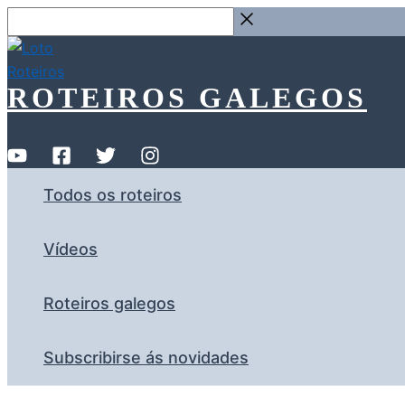
Ir
Buscar
ao
…
contido
ROTEIROS GALEGOS
Todos os roteiros
Vídeos
Roteiros galegos
Subscribirse ás novidades