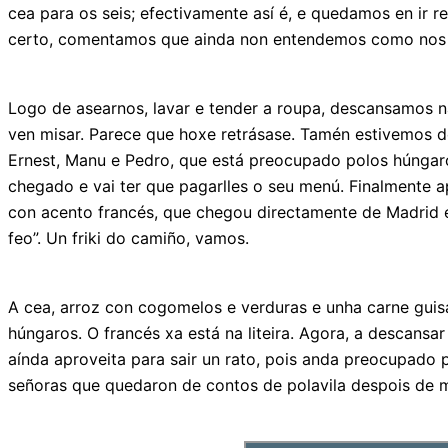
cea para os seis; efectivamente así é, e quedamos en ir r
certo, comentamos que ainda non entendemos como nos qu
Logo de asearnos, lavar e tender a roupa, descansamos 
ven misar. Parece que hoxe retrásase. Tamén estivemos 
Ernest, Manu e Pedro, que está preocupado polos húngaro
chegado e vai ter que pagarlles o seu menú. Finalmente 
con acento francés, que chegou directamente de Madrid e 
feo”. Un friki do camiño, vamos.
A cea, arroz con cogomelos e verduras e unha carne guis
húngaros. O francés xa está na liteira. Agora, a descans
aínda aproveita para sair un rato, pois anda preocupad
señoras que quedaron de contos de polavila despois de 