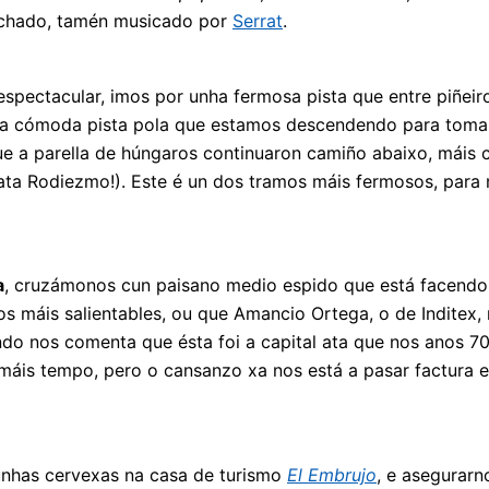
hado, tamén musicado por
Serrat
.
spectacular, imos por unha fermosa pista que entre piñeiro
 a cómoda pista pola que estamos descendendo para tomar
ue a parella de húngaros continuaron camiño abaixo, máis
 ata Rodiezmo!). Este é un dos tramos máis fermosos, para 
a
, cruzámonos cun paisano medio espido que está facendo 
cos máis salientables, ou que Amancio Ortega, o de Inditex, 
do nos comenta que ésta foi a capital ata que nos anos 7
 máis tempo, pero o cansanzo xa nos está a pasar factura
 unhas cervexas na casa de turismo
El Embrujo
, e asegurar