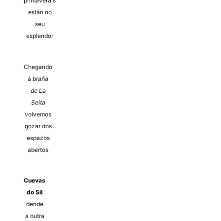
primaverais
están no
seu
esplendor
Chegando
á
braña
de La
Seita
volvemos
gozar dos
espazos
abertos
Cuevas
do Sil
dende
a outra