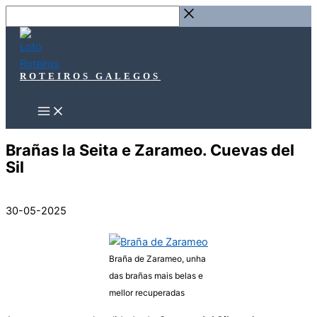
Ir
Buscar
ao
…
contido
ROTEIROS GALEGOS
Brañas la Seita e Zarameo. Cuevas del
Sil
30-05-2025
Braña de Zarameo, unha
das brañas mais belas e
mellor recuperadas