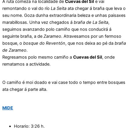
A ruta comeza na localidade de
Cuevas del Sil
e vai
remontando o val do río
La Seita
ata chegar á braña que leva o
seu nome. Goza dunha extraordinaria beleza e unhas paisaxes
marabillosas. Unha vez chegados á
braña de La Seita
,
seguimos avanzando polo camiño que nos conducirá á
seguinte braña, a de
Zarameo
. Atravesamos por un fermoso
bosque, o
bosque do Reventón
, que nos deixa ao pé da
braña
de Zarameo
.
Regresamos polo mesmo camiño a
Cuevas del Sil
, onde
rematamos a actividade.
O camiño é moi doado e vai case todo o tempo entre bosques
ata chegar á parte alta.
MIDE
Horario: 3:26 h.