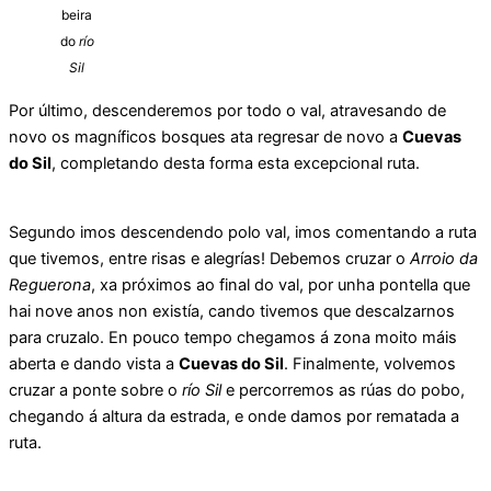
beira
do
río
Sil
Por último, descenderemos por todo o val, atravesando de
novo os magníficos bosques ata regresar de novo a
Cuevas
do Sil
, completando desta forma esta excepcional ruta.
Segundo imos descendendo polo val, imos comentando a ruta
que tivemos, entre risas e alegrías! Debemos cruzar o
Arroio da
Reguerona
, xa próximos ao final do val, por unha pontella que
hai nove anos non existía, cando tivemos que descalzarnos
para cruzalo. En pouco tempo chegamos á zona moito máis
aberta e dando vista a
Cuevas do Sil
. Finalmente, volvemos
cruzar a ponte sobre o
río Sil
e percorremos as rúas do pobo,
chegando á altura da estrada, e onde damos por rematada a
ruta.