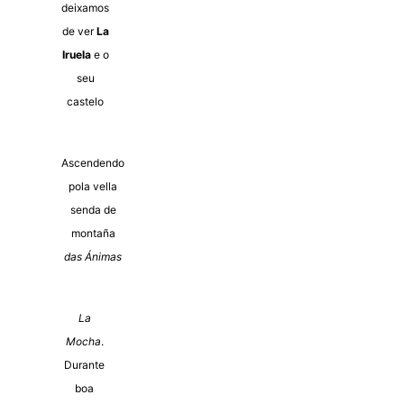
deixamos
de ver
La
Iruela
e o
seu
castelo
Ascendendo
pola vella
senda de
montaña
das Ánimas
La
Mocha
.
Durante
boa