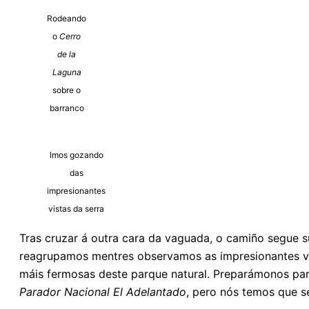
Rodeando
o
Cerro
de la
Laguna
sobre o
barranco
Imos gozando
das
impresionantes
vistas da serra
Tras cruzar á outra cara da vaguada, o camiño segue 
reagrupamos mentres observamos as impresionantes v
máis fermosas deste parque natural. Preparámonos pa
Parador Nacional El Adelantado
, pero nós temos que se