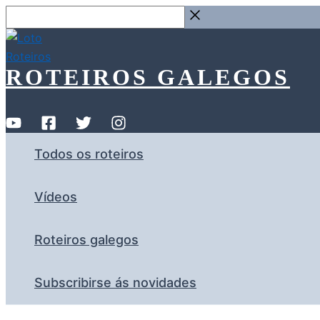
Ir
Buscar
ao
…
contido
ROTEIROS GALEGOS
Todos os roteiros
Vídeos
Roteiros galegos
Subscribirse ás novidades