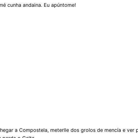
Tomé cunha andaina. Eu apúntome!
chegar a Compostela, meterlle dos grolos de mencía e ver p
n perda o Celta…