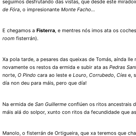
seguimos desfrutando das vistas, que desde este miradoi
de Fóra
, o impresionante
Monte Facho…
E chegamos a
Fisterra
, e mentres nós imos ata os coche
room
fisterrán).
Xa pola tarde, a pesares das queixas de Tomás, aínda ll
novamente os restos da ermida e subir ata as
Pedras San
norte,
O Pindo
cara ao leste e
Louro
,
Corrubedo
,
Cíes
e, 
día non deu para máis, pero que día!
Na ermida de
San Guillerme
conflúen os ritos ancestrais 
máis alá do solpor, xunto con ritos da fecundidade que a
Manolo, o fisterrán de Ortigueira, que xa teremos que c