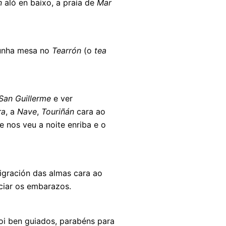
n
aló en baixo, a praia de
Mar
 unha mesa no
Tearrón
(o
tea
San Guillerme
e ver
ra
, a
Nave
,
Touriñán
cara ao
se nos veu a noite enriba e o
gración das almas cara ao
ciar os embarazos.
oi ben guiados, parabéns para