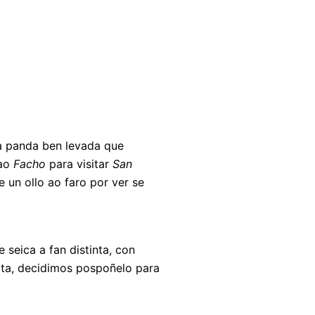
a panda ben levada que
 ao
Facho
para visitar
San
e un ollo ao faro por ver se
 seica a fan distinta, con
ita, decidimos pospoñelo para