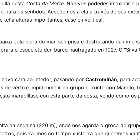
billa desta
Costa da Morte.
Non vos podedes imaxinar o p
uxo para os sentidos. Accedemos a ela a través do seu ext
teña alturas importantes, case en vertical.
ixa pola beira do mar, sen prisa e desfrutando da inmensi
lorara o esquelete dun barco naufragado en 1927. O “Silva
 novo cara ao interior, pasando por
Castromiñán
, para ac
s de vértixe impídenme ir co grupo e, xunto con Manolo, 
sto marabíllase con esta parte da costa, vendo como os pe
 alta da andaina (220 m), onde nos agarda o groso do grup
ómetros, pois xa imos co tempo xusto xa que queremos xan