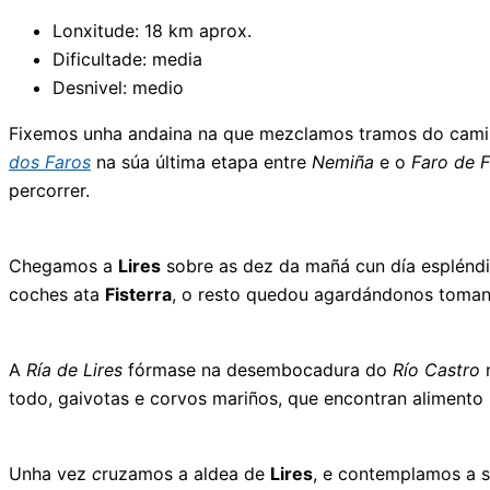
Lonxitude: 18 km aprox.
Dificultade: media
Desnivel: medio
Fixemos unha andaina na que mezclamos tramos do cami
dos Faros
na súa última etapa entre
Nemiña
e o
Faro de
F
percorrer.
Chegamos a
Lires
sobre as dez da mañá cun día espléndi
coches ata
Fisterra
, o resto quedou agardándonos toma
A
Ría de Lires
fórmase na desembocadura do
Río Castro
n
todo, gaivotas e corvos mariños, que encontran alimento m
Unha vez
c
ruzamos a aldea de
Lires
, e contemplamos a s