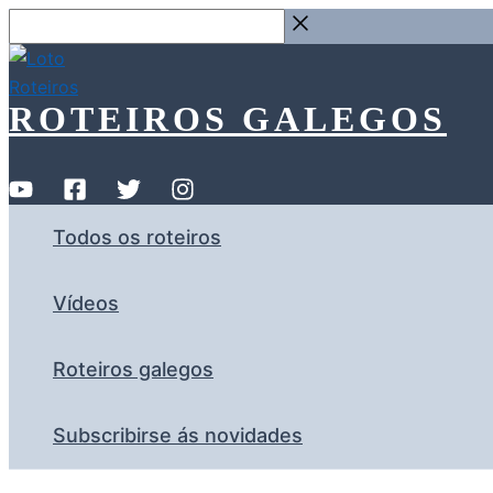
Ir
Buscar
ao
…
contido
ROTEIROS GALEGOS
Todos os roteiros
Vídeos
Roteiros galegos
Subscribirse ás novidades