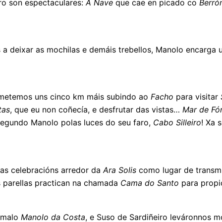
ro son espectaculares:
A Nave
que cae en picado co
Berró
s a deixar as mochilas e demáis trebellos, Manolo encarga
e metemos uns cinco km máis subindo ao
Facho
para visitar
tas
, que eu non coñecía, e desfrutar das vistas…
Mar de Fó
segundo Manolo polas luces do seu faro,
Cabo Silleiro
! Xa 
das celebracións arredor da
Ara Solis
como lugar de transmi
s parellas practican na chamada
Cama do Santo
para propi
hamalo
Manolo da Costa
, e Suso de Sardiñeiro leváronnos m