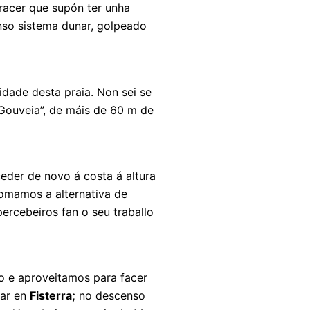
racer que supón ter unha
enso sistema dunar, golpeado
dade desta praia. Non sei se
 Gouveia”, de máis de 60 m de
ceder de novo á costa á altura
tomamos a alternativa de
rcebeiros fan o seu traballo
o e aproveitamos para facer
tar en
Fisterra;
no descenso