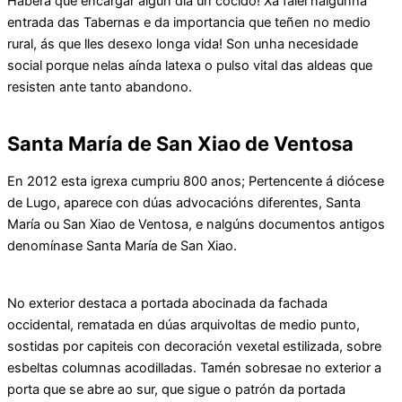
Haberá que encargar algún día un cocido! Xa falei nalgunha
entrada das Tabernas e da importancia que teñen no medio
rural, ás que lles desexo longa vida! Son unha necesidade
social porque nelas aínda latexa o pulso vital das aldeas que
resisten ante tanto abandono.
Santa María de San Xiao de Ventosa
En 2012 esta igrexa cumpriu 800 anos; Pertencente á diócese
de Lugo, aparece con dúas advocacións diferentes, Santa
María ou San Xiao de Ventosa, e nalgúns documentos antigos
denomínase Santa María de San Xiao.
No exterior destaca a portada abocinada da fachada
occidental, rematada en dúas arquivoltas de medio punto,
sostidas por capiteis con decoración vexetal estilizada, sobre
esbeltas columnas acodilladas. Tamén sobresae no exterior a
porta que se abre ao sur, que sigue o patrón da portada