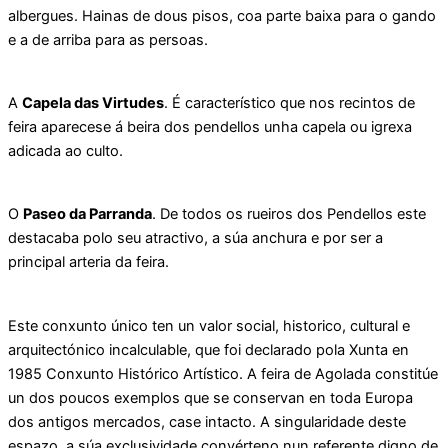
albergues. Hainas de dous pisos, coa parte baixa para o gando
e a de arriba para as persoas.
A
Capela das Virtudes
. É característico que nos recintos de
feira aparecese á beira dos pendellos unha capela ou igrexa
adicada ao culto.
O
Paseo da Parranda
. De todos os rueiros dos Pendellos este
destacaba polo seu atractivo, a súa anchura e por ser a
principal arteria da feira.
Este conxunto único ten un valor social, historico, cultural e
arquitectónico incalculable, que foi declarado pola Xunta en
1985 Conxunto Histórico Artístico. A feira de Agolada constitúe
un dos poucos exemplos que se conservan en toda Europa
dos antigos mercados, case intacto. A singularidade deste
espazo, a súa exclusividade convérteno nun referente digno de