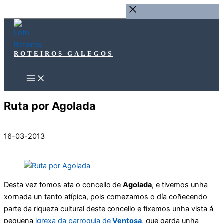
Ir
Buscar
ao
…
contido
ROTEIROS GALEGOS
Ruta por Agolada
16-03-2013
Desta vez fomos ata o concello de
Agolada
, e tivemos unha
xornada un tanto atípica, pois comezamos o día coñecendo
parte da riqueza cultural deste concello e fixemos unha vista á
pequena
igrexa da parroquia de
Ventosa
, que garda unha