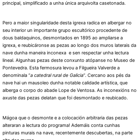
principal, simplificado a unha única arquivolta casetonada.
Pero a maior singularidade desta igrexa radica en albergar no
seu interior un importante grupo escultórico procedente de
dous baldaquinos, desmontados en 1895 ao ampliarse a
igrexa, e reubicáronse as pezas ao longo dos muros laterais da
nave dunha maneira inconexa e sen respectar unha lectura
lineal. Algunhas pezas deste conxunto atópanse no Museo de
Pontevedra. Esta fermosura levou a Filgueira Valverde a
denominala “
a catedral rural de Galicia
“. Cercano aos pés da
nave hai un mausoleo dunha notable calidade artística, que
alberga o corpo do abade Lope de Ventosa. As inconexións no
axuste das pezas delatan que foi desmontado e reubicado.
Mágoa que o desmonte e a colocación arbitraria das pezas
alteraran a lectura do programa! Ademáis conta cunhas
pinturas murais na nave, recentemente descubertas, na parte