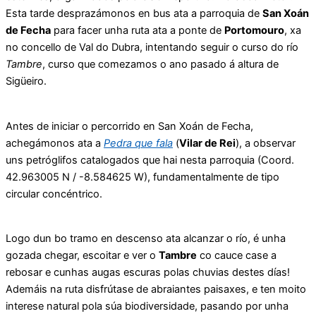
Esta tarde desprazámonos en bus ata a parroquia de
San Xoán
de Fecha
para facer unha ruta ata a ponte de
Portomouro
, xa
no concello de Val do Dubra, intentando seguir o curso do río
Tambre
, curso que comezamos o ano pasado á altura de
Sigüeiro.
Antes de iniciar o percorrido en San Xoán de Fecha,
achegámonos ata a
Pedra que fala
(
Vilar de Rei
), a observar
uns petróglifos catalogados que hai nesta parroquia (Coord.
42.963005 N / -8.584625 W), fundamentalmente de tipo
circular concéntrico.
Logo dun bo tramo en descenso ata alcanzar o río, é unha
gozada chegar, escoitar e ver o
Tambre
co cauce case a
rebosar e cunhas augas escuras polas chuvias destes días!
Ademáis na ruta disfrútase de abraiantes paisaxes, e ten moito
interese natural pola súa biodiversidade, pasando por unha