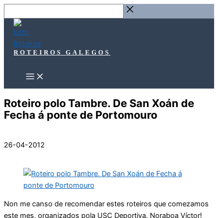
Ir
Buscar
ao
…
contido
ROTEIROS GALEGOS
Roteiro polo Tambre. De San Xoán de
Fecha á ponte de Portomouro
26-04-2012
Non me canso de recomendar estes roteiros que comezamos
este mes, organizados pola USC Deportiva. Noraboa Víctor!