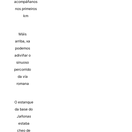
acompáñanos
nos primeiros
km
Máis
arriba, xa
podemos
adiviñar o
sinuoso
percorrido
da vía
romana
O estanque
da base do
Jañonas
estaba
cheo de