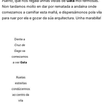
Puerto
, que nos regala unhas vistas de
Gata
moi fermosas.
Non tardamos moito en dar por rematada a andaina onde
comezamos a camiñar esta mañá, e dispersámonos pola vila
para ruar por ela e gozar da súa arquitectura. Unha marabilla!
Dente a
Cruz de
Gago
xa
comezamos
a ver
Gata
Ruelas
estreitas
condúcennos
ao centro da
vila