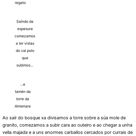
regato
Saíndo da
espesura
comezamos
a ter vistas
do val polo
que
subimos…
…e
tamén da
torre da
Almenara
Ao saír do bosque xa divisamos a torre sobre a súa mole de
granito, comezamos a subir cara ao outeiro e ao chegar a unha
vella
majada
e a uns enormes carballos cercados por currais de