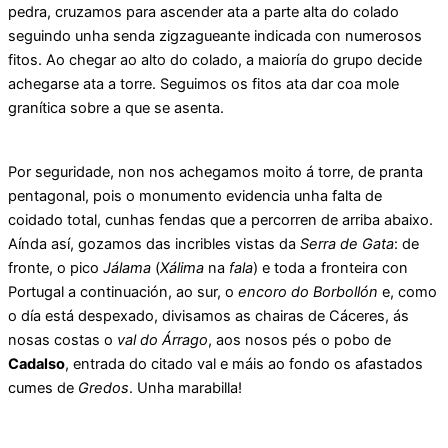
pedra, cruzamos para ascender ata a parte alta do colado
seguindo unha senda zigzagueante indicada con numerosos
fitos. Ao chegar ao alto do colado, a maioría do grupo decide
achegarse ata a torre. Seguimos os fitos ata dar coa mole
granítica sobre a que se asenta.
Por seguridade, non nos achegamos moito á torre, de pranta
pentagonal, pois o monumento evidencia unha falta de
coidado total, cunhas fendas que a percorren de arriba abaixo.
Aínda así, gozamos das incribles vistas da
Serra de Gata
: de
fronte, o pico
Jálama
(
Xálima
na
fala
) e toda a fronteira con
Portugal a continuación, ao sur, o
encoro do Borbollón
e, como
o día está despexado, divisamos as chairas de Cáceres, ás
nosas costas o
val do Árrago
, aos nosos pés o pobo de
Cadalso
, entrada do citado val e máis ao fondo os afastados
cumes de
Gredos
. Unha marabilla!