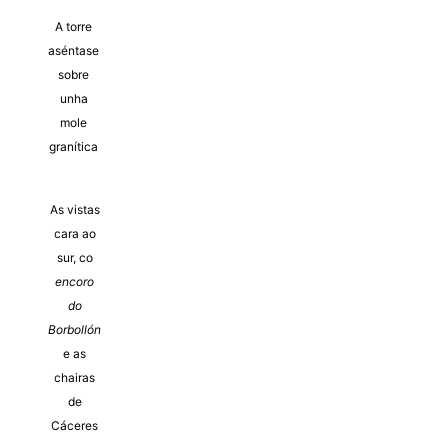
A torre
aséntase
sobre
unha
mole
granítica
As vistas
cara ao
sur, co
encoro
do
Borbollón
e as
chairas
de
Cáceres