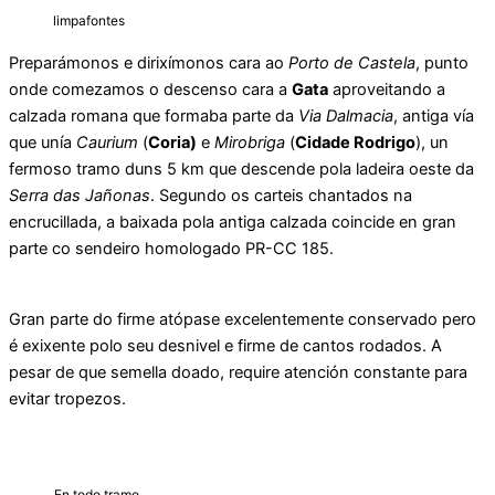
limpafontes
Preparámonos e dirixímonos cara ao
Porto de Castela
, punto
onde comezamos o descenso cara a
Gata
aproveitando a
calzada romana que formaba parte da
Via Dalmacia
, antiga vía
que unía
Caurium
(
Coria)
e
Mirobriga
(
Cidade Rodrigo
), un
fermoso tramo duns 5 km que descende pola ladeira oeste da
Serra das Jañonas
. Segundo os carteis chantados na
encrucillada, a baixada pola antiga calzada coincide en gran
parte co sendeiro homologado PR-CC 185.
Gran parte do firme atópase excelentemente conservado pero
é exixente polo seu desnivel e firme de cantos rodados. A
pesar de que semella doado, require atención constante para
evitar tropezos.
En todo tramo