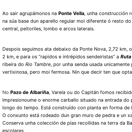
Ao sair agrupámonos na
Ponte Vella
, unha construcción 
na súa base dun aparello regular moi diferente ó resto 
central, peitoriles, lombo e arcos laterais.
Despois seguimos ata debaixo da Ponte Nova, 2,72 km, o
2 km, e para os “rapidos e intrépidos sendeiristas” a
Ruta
ribeira do
Rio Tambre
, por unha senda usada unicamente 
vertixinosa, pero moi fermosa. Nin que decir ten que opt
No
Pazo de Albariña
, Varela ou do Capitán fomos recibido
Impresionoume o enorme carballo situado na entrada do pa
longo do tempo. Está construído con planta en forma de 
O conxunto está rodeado dun gran muro de pedra e un xar
Conserva unha colección de pías recollidas na terra da Bar
escolares.