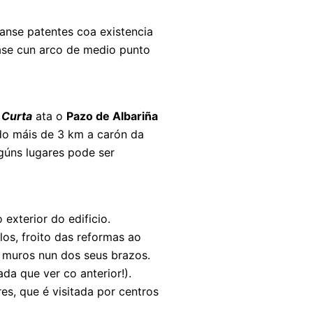
fanse patentes coa existencia
tase cun arco de medio punto
 Curta
ata o
Pazo de Albariña
do máis de 3 km a carón da
gúns lugares pode ser
exterior do edificio.
os, froito das reformas ao
s muros nun dos seus brazos.
a que ver co anterior!).
res, que é visitada por centros