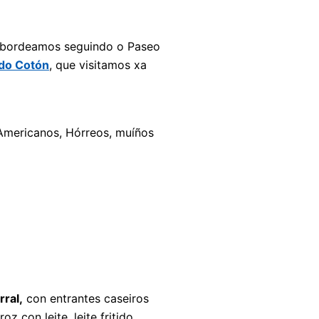
 bordeamos seguindo o Paseo
do Cotón
, que visitamos xa
 Americanos, Hórreos, muíños
rral,
con entrantes caseiros
 con leite, leite fritido,