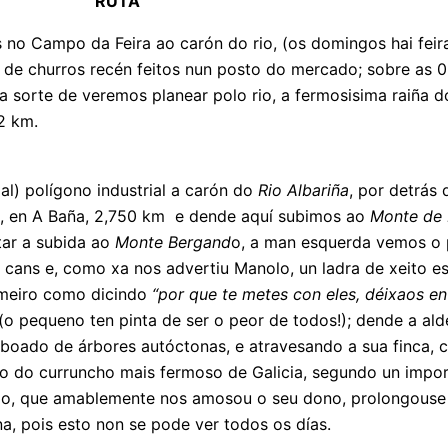
RUTA
no Campo da Feira ao carón do rio, (os domingos hai feira
s de churros recén feitos nun posto do mercado; sobre as
a sorte de veremos planear polo rio, a fermosisima raiña do
2 km.
l) polígono industrial a carón do
Rio Albariña
, por detrás 
, en A Baña, 2,750 km e dende aquí subimos ao
Monte de
tar a subida ao
Monte Bergand
o, a man esquerda vemos o 
s cans e, como xa nos advertiu Manolo, un ladra de xeito
rimeiro como dicindo
“por que te metes con eles, déixaos en
(o pequeno ten pinta de ser o peor de todos!); dende a a
oado de árbores autóctonas, e atravesando a sua finca,
to do curruncho mais fermoso de Galicia, segundo un impor
pazo, que amablemente nos amosou o seu dono, prolongouse
a, pois esto non se pode ver todos os días.