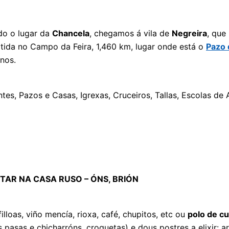
do o lugar da
Chancela
, chegamos á vila de
Negreira
, que
rtida no Campo da Feira, 1,460 km, lugar onde está o
Pazo 
nos.
ntes, Pazos e Casas, Igrexas, Cruceiros, Tallas, Escolas de
TAR NA CASA RUSO – ÓNS, BRIÓN
 filloas, viño mencía, rioxa, café, chupitos, etc ou
polo de cu
as e chicharróns, croquetas) e dous postres a elixir: arroz