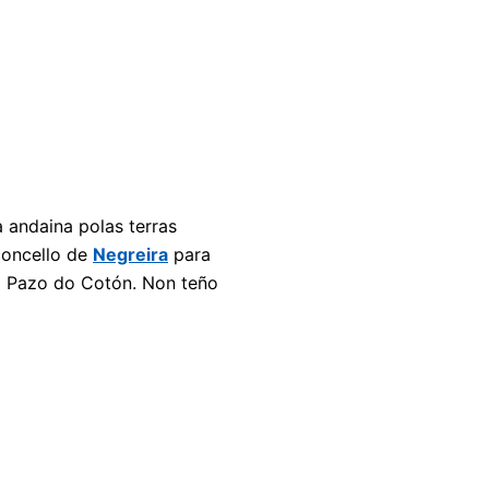
 andaina polas terras
concello de
Negreira
para
 o Pazo do Cotón. Non teño