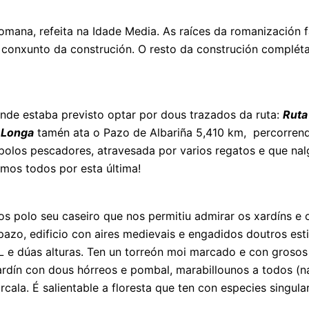
romana, refeita na Idade Media. As raíces da romanización 
do conxunto da construción. O resto da construción complé
nde estaba previsto optar por dous trazados da ruta:
Ruta
 Longa
tamén ata o Pazo de Albariña 5,410 km, percorren
polos pescadores, atravesada por varios regatos e que nal
amos todos por esta última!
s polo seu caseiro que nos permitiu admirar os xardíns e o 
zo, edificio con aires medievais e engadidos doutros estil
L e dúas alturas. Ten un torreón moi marcado e con groso
dín con dous hórreos e pombal, marabillounos a todos (nad
cala. É salientable a floresta que ten con especies singula