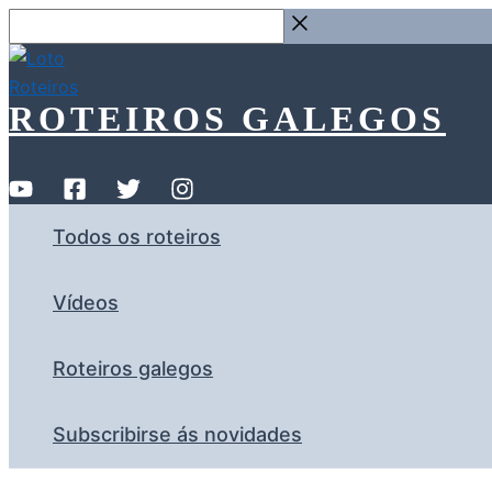
Ir
Buscar
ao
…
contido
ROTEIROS GALEGOS
Todos os roteiros
Vídeos
Roteiros galegos
Subscribirse ás novidades