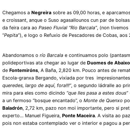
Chegamos a
Negreira
sobre as 09,00 horas, e aparcamos 
e croissant, anque o Suso agasallounos cun par de bolsa
da feira cara ao
Paseo Fluvial “Rio Barcala”
, (non tivemos 
“
Pepita
”), e logo o Refuxio de Pescadores de Cobas, aos 
Abandonamos o
río Barcala
e continuamos polo (pantasma
polideportivas ata chegar ao lugar de
Duomes de Abaixo
de
Fontemiróns
, A Baña, 2,820 km. Pouco antes de rema
Escola-granxa Bergando, vixiada por tres impresionante
queredes,
largo de aquí, fora!!!”
, o segundo ládralle ao p
mira para eles como dicindo
“que lles pasa a estes
dous”
a un fermoso “bosque encantado”, o
Monte de Quenxo
pob
Baladrón
, 2,72 km, pazo non moi importante, pero si pre
experto… Manuel Figueira,
Ponte Maceira
. A visita ao 
pois non estaba contemplado ver o interior e pagou a pen