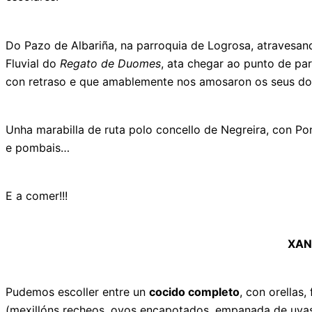
Do Pazo de Albariña, na parroquia de Logrosa, atravesan
Fluvial do
Regato de Duomes
, ata chegar ao punto de pa
con retraso e que amablemente nos amosaron os seus do
Unha marabilla de ruta polo concello de Negreira, con Po
e pombais…
E a comer!!!
XAN
Pudemos escoller entre un
cocido completo
, con orellas,
(mexillóns recheos, ovos encapotados, empanada de uvas pas