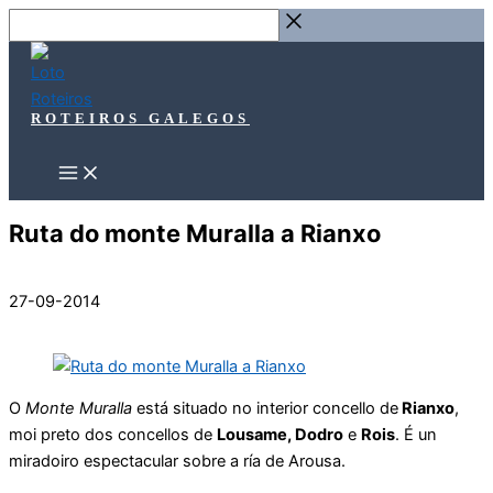
Ir
Buscar
ao
…
contido
ROTEIROS GALEGOS
Ruta do monte Muralla a Rianxo
27-09-2014
O
Monte Muralla
está situado no interior concello de
Rianxo
,
moi preto dos concellos de
Lousame, Dodro
e
Rois
. É un
miradoiro espectacular sobre a ría de Arousa.