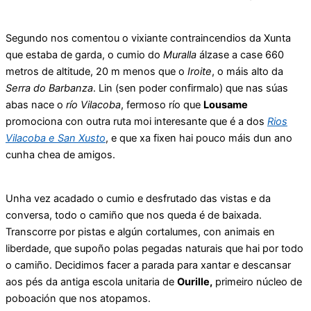
Segundo nos comentou o vixiante contraincendios da Xunta
que estaba de garda, o cumio do
Muralla
álzase a case 660
metros de altitude, 20 m menos que o
Iroite
, o máis alto da
Serra do Barbanza
. Lin (sen poder confirmalo) que nas súas
abas nace o
río Vilacoba
, fermoso río que
Lousame
promociona con outra ruta moi interesante que é a dos
Rios
Vilacoba e San Xusto
, e que xa fixen hai pouco máis dun ano
cunha chea de amigos.
Unha vez acadado o cumio e desfrutado das vistas e da
conversa, todo o camiño que nos queda é de baixada.
Transcorre por pistas e algún cortalumes, con animais en
liberdade, que supoño polas pegadas naturais que hai por todo
o camiño. Decidimos facer a parada para xantar e descansar
aos pés da antiga escola unitaria de
Ourille,
primeiro núcleo de
poboación que nos atopamos.