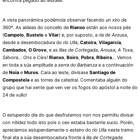
encontra pegado ao
Muralla
.
A vista panorámica podémola observar facendo un xiro de
360º. As aldeas do concello de
Rianxo
están aos nosos pés
(
Campelo
,
Bustelo
e
Vilar
) e, por suposto, a
ría de Arousa
,
desde a desembocadura do
río Ulla
,
Catoira
,
Vilagarcía
,
Cambados
,
O Grove
, e as
illas de Cortegada
,
Arousa
,
A Toxa
,
Sálvora…
Ons
e
Cíes!
Rianxo
,
Boiro
,
Pobra
,
Ribeira
… Vemos
en toda a súa amplitude a
serra do Barbanza
e a continuación
de
Noia
e
Muros
. Cara ao leste, divísase
Santiago de
Compostela
e as torres da catedral. Comentaba alguén do
grupo que hai xente que ven ver os fogos do apóstol a noite do
24 de xullo!
O estupendo día do que desfrutamos non nos permitiu divisar
con nitidez todo isto pois o ceo estaba bastante sucio. Porén,
apreciamos estupendamente o esteiro do
río Ulla
neste tramo
final ata a súa desembocadura fronte á
illa de Cortegada.