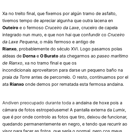
Xa no treito final, que fixemos por algún tramo de asfalto,
tivemos tempo de apreciar algunha que outra lacena en
Outeiro
e o fermoso
Cruceiro da Laxe
, cruceiro de capela
integrado nun muro, e que non hai que confundir co
Cruceiro
da Laxe Pequena
, o máis fermoso e antigo de
Rianxo
, probablemente do século XVI. Logo pasamos polas
aldeas de
Dorna
e
O Burato
ata chegarmos ao
paseo marítimo
de Rianxo
, xa no tramo final e que os
incondicionais aproveitaron para darse un pequeno baño na
praia da Torre
antes de percorrelo. O resto, continuamos por el
ata
Rianxo
onde demos por rematada esta fermosa andaina.
Andiven preocupado durante toda a
andaina de hoxe pois a
cámara de fotos estropeóuseme! A pantalla externa da
Lumix
,
que é por onde controlo as fotos que tiro, deixou de funcionar,
quedando permanentemente en negro, e tendo que recurrir ao
visor para facer as fotos, que sería o normal, pero cos meus