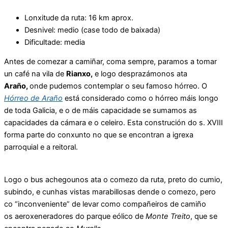
Lonxitude da ruta: 16 km aprox.
Desnivel: medio (case todo de baixada)
Dificultade: media
Antes de comezar a camiñar, coma sempre, paramos a tomar
un café na vila de
Rianxo,
e logo desprazámonos ata
Araño,
onde pudemos contemplar o seu famoso hórreo. O
Hórreo de Araño
está considerado como o hórreo máis longo
de to
da
Galicia, e o de máis capaci
da
de se sumamos as
capaci
da
des
da
cámara e o celeiro. Esta construción do s. XVIII
forma parte do conxunto no que se encontran a igrexa
parroquial e a reitoral.
Logo o bus achegounos ata o comezo da ruta, preto do cumio,
subindo, e cunhas vistas marabillosas dende o comezo, pero
co “inconveniente” de levar como compañeiros de camiño
os aeroxeneradores do parque eólico de
Monte Treito
, que se