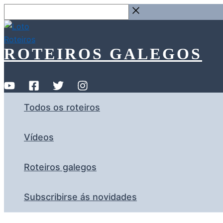
Ir
Buscar
ao
…
contido
ROTEIROS GALEGOS
Todos os roteiros
Vídeos
Roteiros galegos
Subscribirse ás novidades