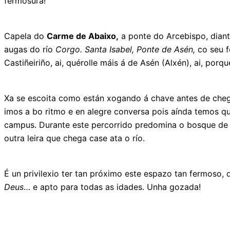
fermosura!
Capela do
Carme de Abaixo,
a ponte do Arcebispo, diant
augas do río
Corgo. Santa Isabel, Ponte de Asén,
co seu f
Castiñeiriño, ai, quérolle máis á de Asén (Alxén), ai, por
Xa se escoita como están xogando á chave antes de ch
imos a bo ritmo e en alegre conversa pois aínda temos q
campus. Durante este percorrido predomina o bosque de ri
outra leira que chega case ata o río.
É un privilexio ter tan próximo este espazo tan fermoso,
Deus
… e apto para todas as idades. Unha gozada!