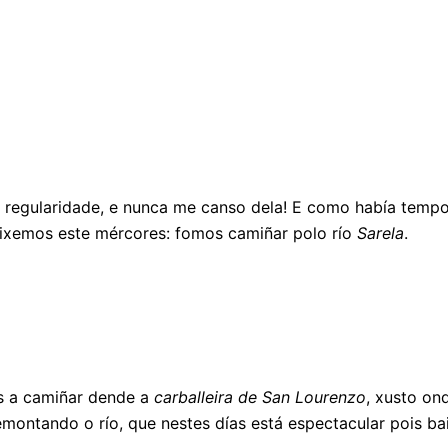
a regularidade, e nunca me canso dela! E como había temp
fixemos este mércores: fomos camiñar polo río
Sarela
.
os a camiñar dende a
carballeira de San Lourenzo
, xusto o
remontando o río, que nestes días está espectacular pois b