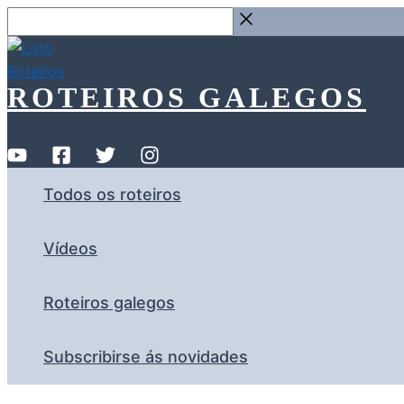
Ir
Buscar
ao
…
contido
ROTEIROS GALEGOS
Todos os roteiros
Vídeos
Roteiros galegos
Subscribirse ás novidades