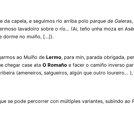
e da capela, e seguimos río arriba polo
parque de Galeras
,
ermoso lavadoiro sobre o río… (Ai, teño unha moza en Asén 
que dorme no muiño, […]).
egarmos ao Muíño de
Lermo
, para min, parada obrigada, p
ue chegar case ata
O Romaño
e facer o camiño inverso par
beira (ameneiros, salgueiros, algún que outro loureiro… )
 que se pode percorrer con múltiples variantes, subindo ao