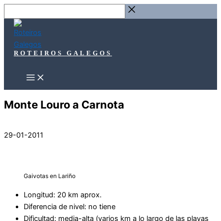
Ir
Buscar
al
…
contenido
ROTEIROS GALEGOS
Monte Louro a Carnota
29-01-2011
Gaivotas en Lariño
Longitud: 20 km aprox.
Diferencia de nivel: no tiene
Dificultad: media-alta (varios km a lo largo de las playas