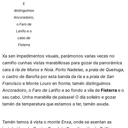
E
distinguimos
Ancoradoiro
,
o
Faro de
Lariño
e o
cabo de
Fisterra
Xa sen impedimentos visuais, parámonos varias veces no
camiño cunhas vistas marabillosas para gozar da panorámica
cara á
ría de Muros e Noia
.
Porto Nadelas
, a
praia de Queiruga
,
o
castro de Baroña
por esta banda da ría e a
praia de San
Francisco
e
Monte Louro
en fronte; tamén distinguimos
Ancoradoiro
, o
Faro de Lariño
e ao fondo a vila de
Fisterra
e o
seu cabo. Unha marabilla de paisaxe! O día solleiro e gozar
tamén da temperatura que estamos a ter, tamén axuda.
Tamén temos á vista o
monte Enxa
, onde se asentan as