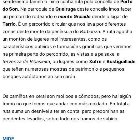
sendeirismo tamén o inicia cunha ruta polo concello de
Porto
do Son
. Na parroquia de
Queiruga
deste concello imos facer
un percorrido rodeando o
monte Graiade
dende o lugar de
Tarrío
. É un percorrido circular que nos leva por diferentes
zonas deste monte da península do
Barbanza
. A ruta agocha
un montón de lugares moi interesantes, como os
característicos outeiros e formacións graníticas que veremos
na primeira parte do percorrido, as vistas e a paisaxe, a
fervenza de Ribasieira
, ou lugares como
Xufre
e
Bustiguillade
que teñen numerosas mostras de patrimonio e pequenos
bosques autóctonos ao seu carón.
Os camiños en xeral son moi bos e cómodos, pero hai algún
tramo no que temos que andar con máis coidado. En total a
ruta suma un desnivel a ter en conta, pero predominan as
pendentes levadías, sobre todo nos tramos de subida.
MIDE