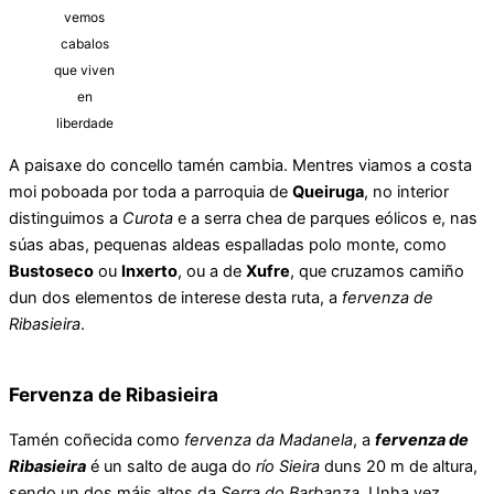
vemos
cabalos
que viven
en
liberdade
A paisaxe do concello tamén cambia. Mentres viamos a costa
moi poboada por toda a parroquia de
Queiruga
, no interior
distinguimos a
Curota
e a serra chea de parques eólicos e, nas
súas abas, pequenas aldeas espalladas polo monte, como
Bustoseco
ou
Inxerto
, ou a de
Xufre
, que cruzamos camiño
dun dos elementos de interese desta ruta, a
fervenza de
Ribasieira
.
F
ervenza de Ribasieira
Tamén coñecida como
fervenza da Madanela
, a
fervenza de
Ribasieira
é un salto de auga do
río Sieira
duns 20 m de altura,
sendo un dos máis altos da
Serra do Barbanza
. Unha vez