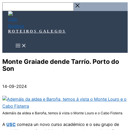
Ir
Buscar
ao
…
contido
ROTEIROS GALEGOS
Monte Graiade dende Tarrío. Porto do
Son
14-09-2024
Ademáis da aldea e Baroña, temos á vista o Monte Louro e o Cabo Fisterra
A
USC
comeza un novo curso académico e o seu grupo de