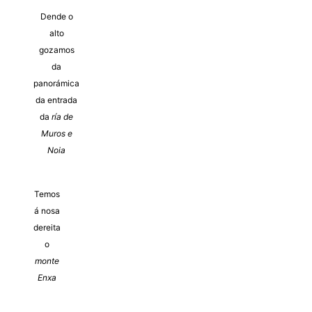
Dende o
alto
gozamos
da
panorámica
da entrada
da
ría de
Muros e
Noia
Temos
á nosa
dereita
o
monte
Enxa