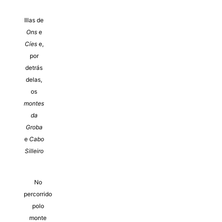
Illas de
Ons
e
Cíes
e,
por
detrás
delas,
os
montes
da
Groba
e
Cabo
Silleiro
No
percorrido
polo
monte