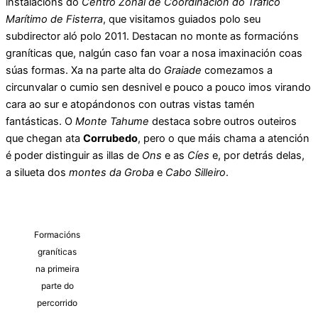
instalacións do
Centro Zonal de Coordinación do Tráfico
Marítimo de Fisterra
, que visitamos guiados polo seu
subdirector aló polo 2011. Destacan no monte as formacións
graníticas que, nalgún caso fan voar a nosa imaxinación coas
súas formas. Xa na parte alta do
Graiade
comezamos a
circunvalar o cumio sen desnivel e pouco a pouco imos virando
cara ao sur e atopándonos con outras vistas tamén
fantásticas. O
Monte Tahume
destaca sobre outros outeiros
que chegan ata
Corrubedo
, pero o que máis chama a atención
é poder distinguir as illas de
Ons
e as
Cíes
e, por detrás delas,
a silueta dos
montes da Groba
e
Cabo Silleiro
.
Formacións
graníticas
na primeira
parte do
percorrido