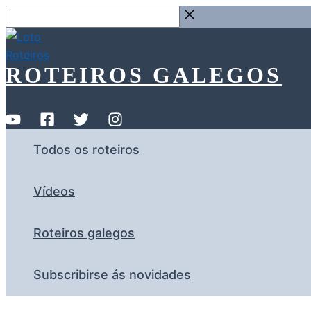
Ir
Buscar
ao
…
contido
ROTEIROS GALEGOS
Todos os roteiros
Vídeos
Roteiros galegos
Subscribirse ás novidades