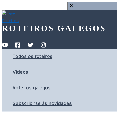
Ir
Buscar
ao
…
contido
ROTEIROS GALEGOS
Todos os roteiros
Vídeos
Roteiros galegos
Subscribirse ás novidades