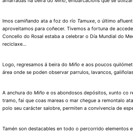
amarradas na beira do
Miño
, embarcacións que se utiliz
Imos camiñando ata a foz do río
Tamuxe
, o último aflue
aproveitamos para coñecer. Tivemos a fortuna de acceder
Concello do Rosal estaba a celebrar o Día Mundial do Med
reciclaxe…
Logo, regresamos á beira do
Miño
e aos poucos quilóme
área onde se poden observar parrulos, lavancos, galiñola
A anchura do
Miño
e os abondosos depósitos, xunto co re
tramo, fai que coas mareas o mar chegue a remontalo ata 
polo seu carácter salobre, permiten a convivencia de espec
Tamén son destacables en todo o percorrido elementos et