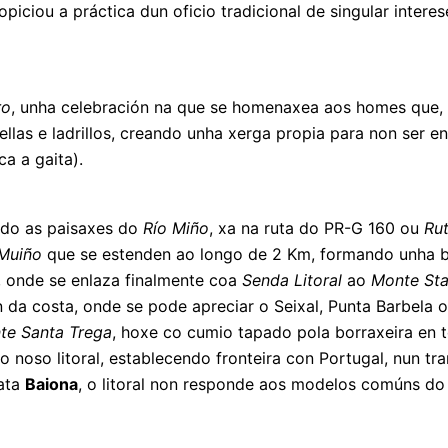
piciou a práctica dun oficio tradicional de singular intere
ro
, unha celebración na que se homenaxea aos homes que, 
tellas e ladrillos, creando unha xerga propia para non ser e
ca a gaita).
do as paisaxes do
Río Miño
, xa na ruta do PR-G 160 ou
Ru
Muiño
que se estenden ao longo de 2 Km, formando unha b
l, onde se enlaza finalmente coa
Senda Litoral
ao
Monte Sta
 da costa, onde se pode apreciar o Seixal, Punta Barbela 
te Santa Trega
, hoxe co cumio tapado pola borraxeira en
 noso litoral, establecendo fronteira con Portugal, nun tr
ata
Baiona
, o litoral non responde aos modelos comúns do r