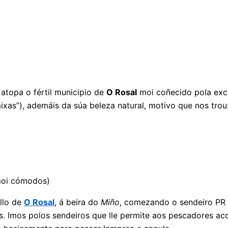
 atopa o fértil municipio de
O Rosal
moi coñecido pola exce
ixas”), ademáis da súa beleza natural, motivo que nos tro
 moi cómodos)
llo de
O Rosal
, á beira do
Miño
, comezando o sendeiro PR
s. Imos polos sendeiros que lle permite aos pescadores a