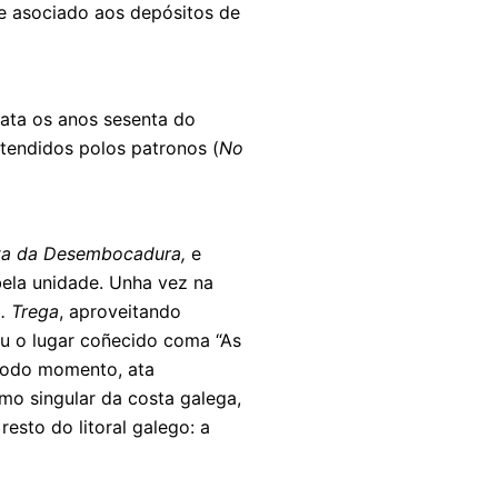
se asociado aos depósitos de
ata os anos sesenta do
ntendidos polos patronos (
No
ta da Desembocadura,
e
ela unidade. Unha vez na
. Trega
, aproveitando
ou o lugar coñecido coma “As
 todo momento, ata
amo singular da costa galega,
esto do litoral galego: a