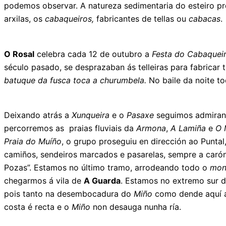
podemos observar. A natureza sedimentaria do esteiro pro
arxilas, os
cabaqueiros,
fabricantes de tellas ou
cabacas
.
O Rosal
celebra cada 12 de outubro a
Festa do Cabaquei
século pasado, se desprazaban ás telleiras para fabricar 
batuque da fusca toca a churumbela.
No baile da noite to
Deixando atrás a
Xunqueira
e o
Pasaxe
seguimos admiran
percorremos as praias fluviais da
Armona
,
A Lamiña
e
O 
Praia do Muíño
, o grupo proseguiu en dirección ao Punta
camiños, sendeiros marcados e pasarelas, sempre a carón
Pozas”. Estamos no último tramo, arrodeando todo o
mon
chegarmos á vila de
A Guarda
. Estamos no extremo sur do
pois tanto na desembocadura do
Miño
como dende aquí 
costa é recta e o
Miño
non desauga nunha ría.