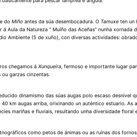
an basicamente para pescar lamprea e angula.
nte do
Miño
antes da súa desembocadura. O
Tamuxe
ten un 
 á Aula da Natureza “ Muíño das Aceñas” nunha xornada de
io Ambiente (5 de xuño), con diversas actividades: obrado
tros chegamos á
Xunqueira
, fermoso e importante lugar par
s ou garzas cinzentas.
ducido dinamismo das súas augas polo escaso desnivel que
40 km augas arriba, orixinando un auténtico estuario. As 
ies mariñas e fluviais, resultando unha diversidade floral 
nográficos como petos de ánimas ou as ruínas dos fornos 