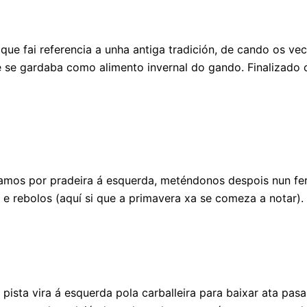
ue fai referencia a unha antiga tradición, de cando os ve
e se gardaba como alimento invernal do gando. Finalizado 
xamos por pradeira á esquerda, meténdonos despois nun f
 e rebolos (aquí si que a primavera xa se comeza a notar).
 pista vira á esquerda pola carballeira para baixar ata pa